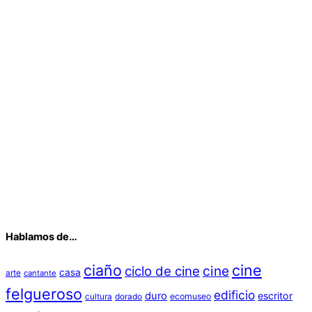
Hablamos de…
ciaño
cine
cine
ciclo de cine
casa
arte
cantante
felgueroso
edificio
duro
escritor
cultura
dorado
ecomuseo