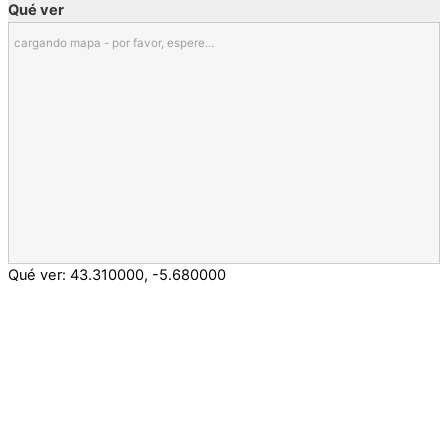
Qué ver
cargando mapa - por favor, espere...
Qué ver:
43.310000
,
-5.680000