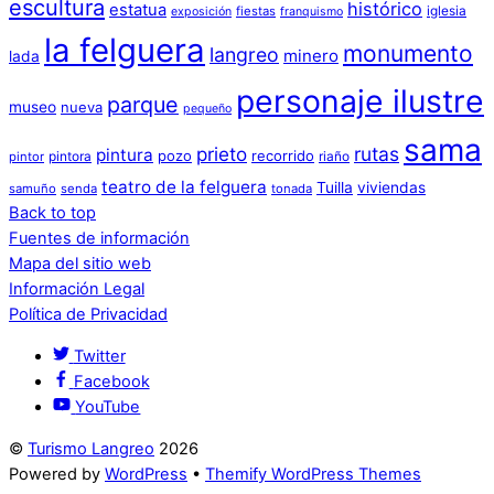
escultura
histórico
estatua
iglesia
fiestas
exposición
franquismo
la felguera
monumento
langreo
minero
lada
personaje ilustre
parque
museo
nueva
pequeño
sama
prieto
rutas
pintura
pozo
recorrido
pintora
riaño
pintor
teatro de la felguera
Tuilla
viviendas
samuño
senda
tonada
Back to top
Fuentes de información
Mapa del sitio web
Información Legal
Política de Privacidad
Twitter
Facebook
YouTube
©
Turismo Langreo
2026
Powered by
WordPress
•
Themify WordPress Themes