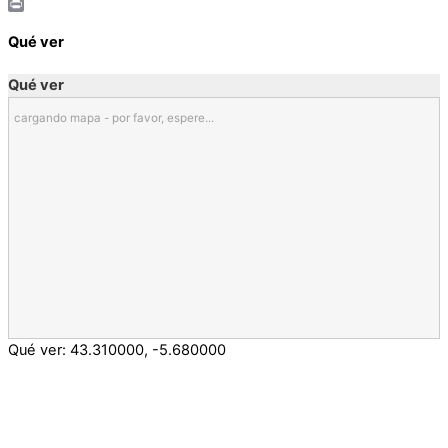
Email
Print
Qué ver
Qué ver
cargando mapa - por favor, espere...
Qué ver:
43.310000
,
-5.680000