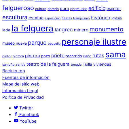
felgueroso
edificio
duro
escritor
cultura
dorado
ecomuseo
escultura
histórico
estatua
iglesia
fiestas
exposición
franquismo
la felguera
monumento
langreo
minero
lada
personaje ilustre
parque
museo
nueva
pequeño
sama
prieto
rutas
pintura
pozo
recorrido
pintora
riaño
pintor
teatro de la felguera
Tuilla
viviendas
samuño
senda
tonada
Back to top
Fuentes de información
Mapa del sitio web
Información Legal
Política de Privacidad
Twitter
Facebook
YouTube