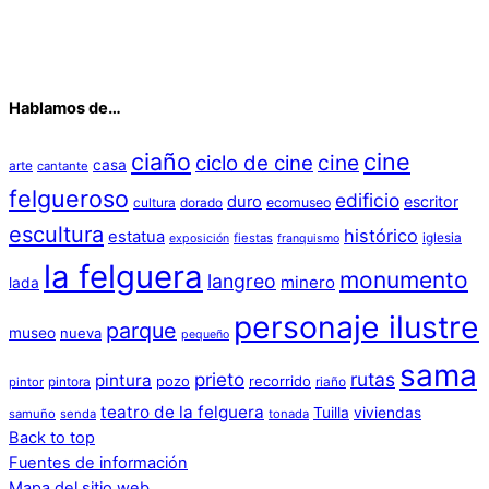
Hablamos de…
ciaño
cine
cine
ciclo de cine
casa
arte
cantante
felgueroso
edificio
duro
escritor
cultura
dorado
ecomuseo
escultura
histórico
estatua
iglesia
fiestas
exposición
franquismo
la felguera
monumento
langreo
minero
lada
personaje ilustre
parque
museo
nueva
pequeño
sama
prieto
rutas
pintura
pozo
recorrido
pintora
riaño
pintor
teatro de la felguera
Tuilla
viviendas
samuño
senda
tonada
Back to top
Fuentes de información
Mapa del sitio web