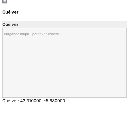
Email
Print
Qué ver
Qué ver
cargando mapa - por favor, espere...
Qué ver:
43.310000
,
-5.680000