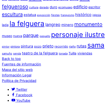
felgueroso
edificio
duro
escritor
cultura
dorado
ecomuseo
escultura
histórico
estatua
iglesia
fiestas
exposición
franquismo
la felguera
monumento
langreo
minero
lada
personaje ilustre
parque
museo
nueva
pequeño
sama
prieto
rutas
pintura
pozo
recorrido
pintora
riaño
pintor
teatro de la felguera
Tuilla
viviendas
samuño
senda
tonada
Back to top
Fuentes de información
Mapa del sitio web
Información Legal
Política de Privacidad
Twitter
Facebook
YouTube