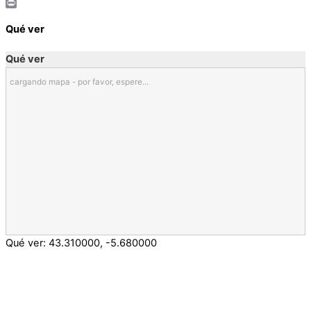
Email
Print
Qué ver
Qué ver
cargando mapa - por favor, espere...
Qué ver:
43.310000
,
-5.680000