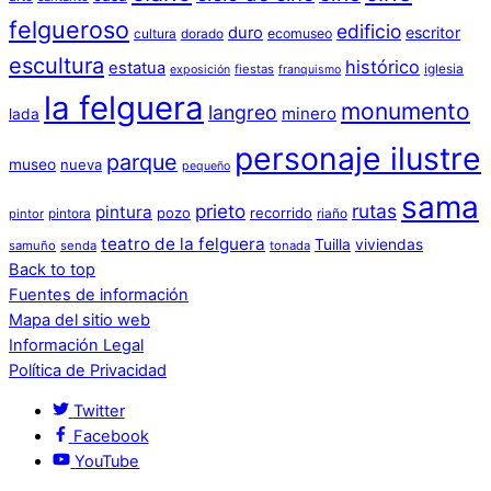
felgueroso
edificio
duro
escritor
cultura
dorado
ecomuseo
escultura
histórico
estatua
iglesia
fiestas
exposición
franquismo
la felguera
monumento
langreo
minero
lada
personaje ilustre
parque
museo
nueva
pequeño
sama
prieto
rutas
pintura
pozo
recorrido
pintora
riaño
pintor
teatro de la felguera
Tuilla
viviendas
samuño
senda
tonada
Back to top
Fuentes de información
Mapa del sitio web
Información Legal
Política de Privacidad
Twitter
Facebook
YouTube