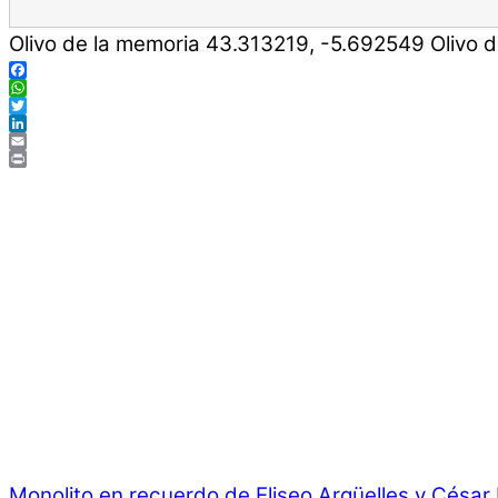
Olivo de la memoria
43.313219
,
-5.692549
Olivo 
Facebook
WhatsApp
Twitter
LinkedIn
Email
Print
Monolito en recuerdo de Eliseo Argüelles y César