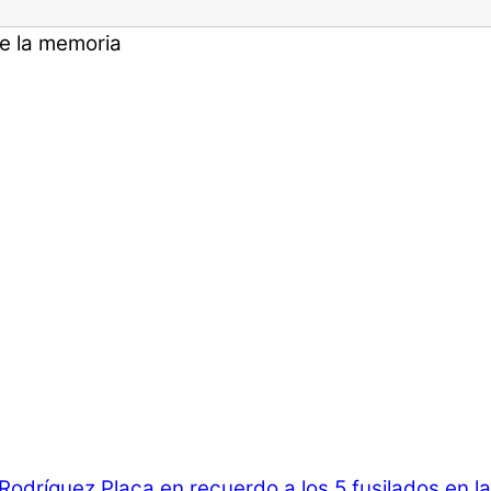
de la memoria
 Rodríguez
Placa en recuerdo a los 5 fusilados en l