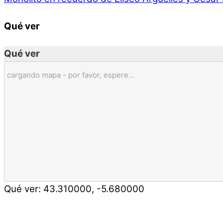
Qué ver
Qué ver
cargando mapa - por favor, espere...
Qué ver:
43.310000
,
-5.680000