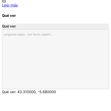
Email
Print
Leer más
Qué ver
Qué ver
cargando mapa - por favor, espere...
Qué ver:
43.310000
,
-5.680000