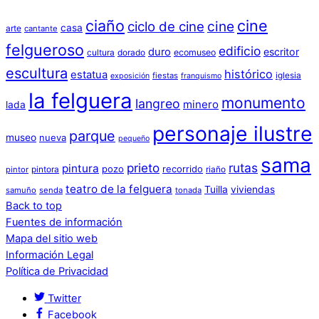
ciaño
cine
cine
ciclo de cine
casa
arte
cantante
felgueroso
edificio
duro
escritor
cultura
dorado
ecomuseo
escultura
histórico
estatua
iglesia
fiestas
exposición
franquismo
la felguera
monumento
langreo
minero
lada
personaje ilustre
parque
museo
nueva
pequeño
sama
prieto
rutas
pintura
pozo
recorrido
pintora
riaño
pintor
teatro de la felguera
Tuilla
viviendas
samuño
senda
tonada
Back to top
Fuentes de información
Mapa del sitio web
Información Legal
Política de Privacidad
Twitter
Facebook