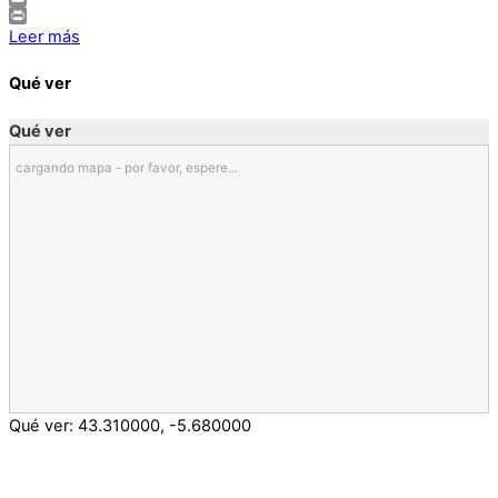
Email
Print
Leer más
Qué ver
Qué ver
cargando mapa - por favor, espere...
Qué ver:
43.310000
,
-5.680000