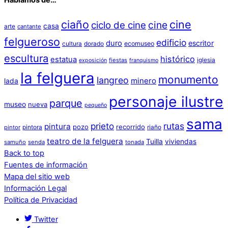
Hablamos de…
ciaño
cine
cine
ciclo de cine
casa
arte
cantante
felgueroso
edificio
duro
escritor
cultura
dorado
ecomuseo
escultura
histórico
estatua
iglesia
fiestas
exposición
franquismo
la felguera
monumento
langreo
minero
lada
personaje ilustre
parque
museo
nueva
pequeño
sama
prieto
rutas
pintura
pozo
recorrido
pintora
riaño
pintor
teatro de la felguera
Tuilla
viviendas
samuño
senda
tonada
Back to top
Fuentes de información
Mapa del sitio web
Información Legal
Política de Privacidad
Twitter