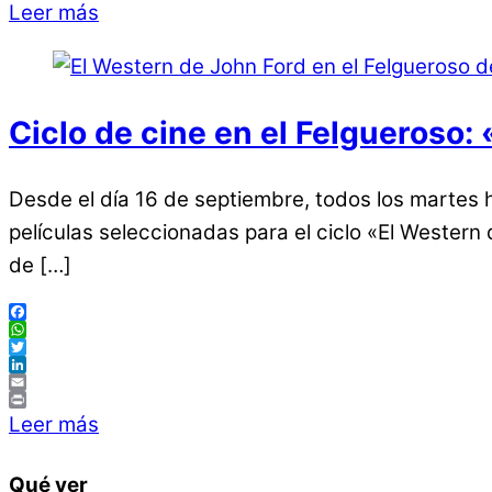
Print
Leer más
Ciclo de cine en el Felgueroso:
Desde el día 16 de septiembre, todos los martes 
películas seleccionadas para el ciclo «El Western
de […]
Facebook
WhatsApp
Twitter
LinkedIn
Email
Print
Leer más
Qué ver