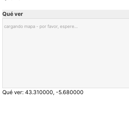
Qué ver
cargando mapa - por favor, espere...
Qué ver:
43.310000
,
-5.680000