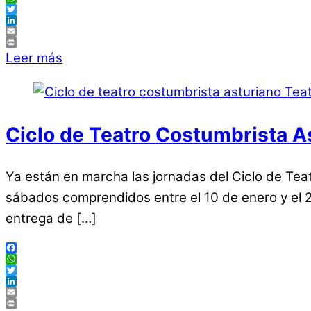
WhatsApp
Twitter
LinkedIn
Email
Print
Leer más
Ciclo de Teatro Costumbrista A
Ya están en marcha las jornadas del Ciclo de Tea
sábados comprendidos entre el 10 de enero y el 28
entrega de […]
Facebook
WhatsApp
Twitter
LinkedIn
Email