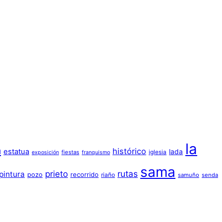
la
a
histórico
estatua
lada
iglesia
fiestas
exposición
franquismo
sama
prieto
rutas
pintura
pozo
recorrido
riaño
samuño
senda