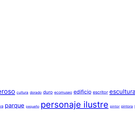
eroso
escultur
edificio
duro
escritor
cultura
dorado
ecomuseo
personaje ilustre
parque
va
pintora
pintor
pequeño