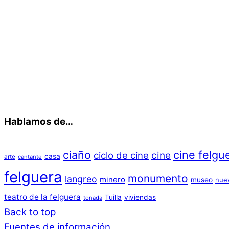
Hablamos de…
ciaño
cine felgu
cine
ciclo de cine
casa
arte
cantante
felguera
monumento
langreo
minero
museo
nue
teatro de la felguera
Tuilla
viviendas
tonada
Back to top
Fuentes de información