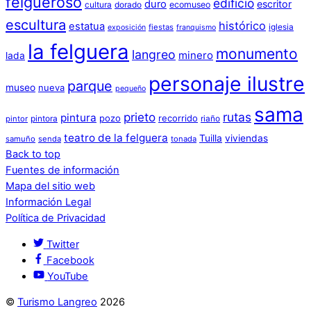
felgueroso
edificio
duro
escritor
cultura
dorado
ecomuseo
escultura
histórico
estatua
iglesia
fiestas
exposición
franquismo
la felguera
monumento
langreo
minero
lada
personaje ilustre
parque
museo
nueva
pequeño
sama
prieto
rutas
pintura
pozo
recorrido
pintora
riaño
pintor
teatro de la felguera
Tuilla
viviendas
samuño
senda
tonada
Back to top
Fuentes de información
Mapa del sitio web
Información Legal
Política de Privacidad
Twitter
Facebook
YouTube
©
Turismo Langreo
2026