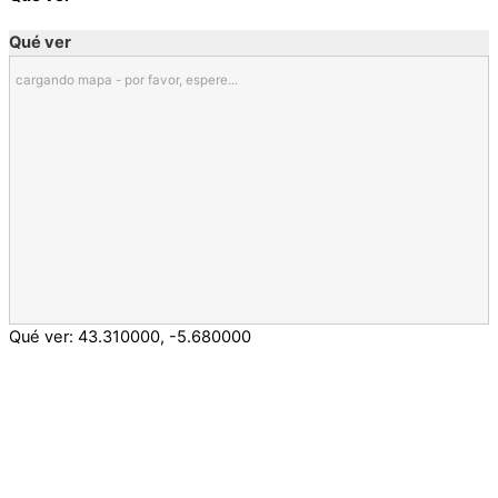
Qué ver
cargando mapa - por favor, espere...
Qué ver:
43.310000
,
-5.680000