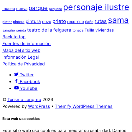
personaje ilustre
parque
museo
nueva
pequeño
sama
prieto
rutas
pintura
pozo
recorrido
pintora
riaño
pintor
teatro de la felguera
Tuilla
viviendas
samuño
senda
tonada
Back to top
Fuentes de información
Mapa del sitio web
Información Legal
Política de Privacidad
Twitter
Facebook
YouTube
©
Turismo Langreo
2026
Powered by
WordPress
•
Themify WordPress Themes
Esta web usa cookies
Este sitio web usa cookies para mejorar su usabilidad. Damos