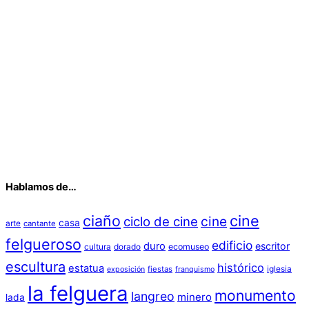
Hablamos de…
ciaño
cine
cine
ciclo de cine
casa
arte
cantante
felgueroso
edificio
duro
escritor
cultura
dorado
ecomuseo
escultura
histórico
estatua
iglesia
fiestas
exposición
franquismo
la felguera
monumento
langreo
minero
lada