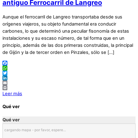
antiguo Ferrocarril de Langreo
Aunque el ferrocarril de Langreo transportaba desde sus
orígenes viajeros, su objeto fundamental era conducir
carbones, lo que determinó una peculiar fisonomía de estas
instalaciones y su escaso número, de tal forma que en un
principio, además de las dos primeras construidas, la principal
de Gijón y la de tercer orden en Pinzales, sólo se […]
Facebook
WhatsApp
Twitter
LinkedIn
Email
Print
Leer más
Qué ver
Qué ver
cargando mapa - por favor, espere...