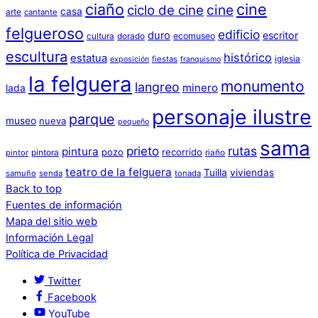
ciaño
cine
cine
ciclo de cine
casa
arte
cantante
felgueroso
edificio
duro
escritor
cultura
dorado
ecomuseo
escultura
histórico
estatua
iglesia
fiestas
exposición
franquismo
la felguera
monumento
langreo
minero
lada
personaje ilustre
parque
museo
nueva
pequeño
sama
prieto
rutas
pintura
pozo
recorrido
pintora
riaño
pintor
teatro de la felguera
Tuilla
viviendas
samuño
senda
tonada
Back to top
Fuentes de información
Mapa del sitio web
Información Legal
Política de Privacidad
Twitter
Facebook
YouTube