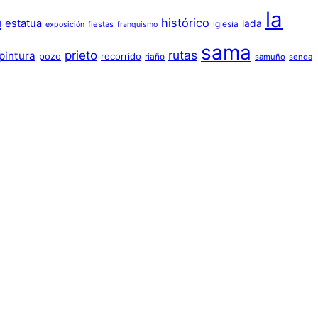
la
a
histórico
estatua
lada
iglesia
fiestas
exposición
franquismo
sama
prieto
rutas
pintura
pozo
recorrido
riaño
samuño
senda