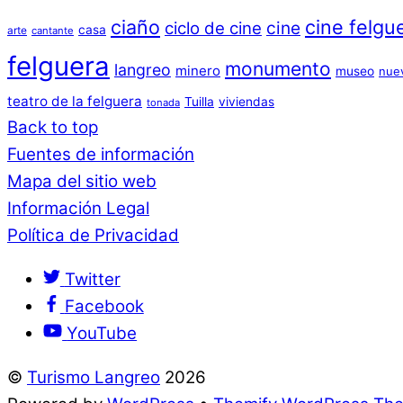
ciaño
cine felgu
cine
ciclo de cine
casa
arte
cantante
felguera
monumento
langreo
minero
museo
nue
teatro de la felguera
Tuilla
viviendas
tonada
Back to top
Fuentes de información
Mapa del sitio web
Información Legal
Política de Privacidad
Twitter
Facebook
YouTube
©
Turismo Langreo
2026