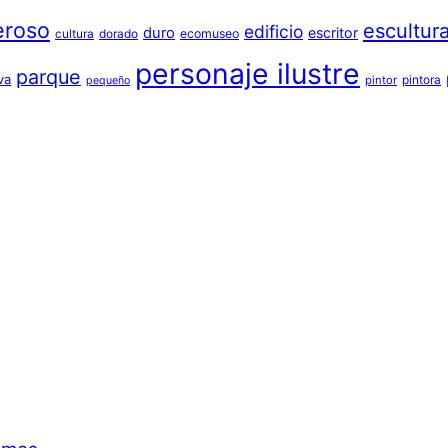
eroso
escultur
edificio
duro
escritor
cultura
dorado
ecomuseo
personaje ilustre
parque
va
pintora
pintor
pequeño