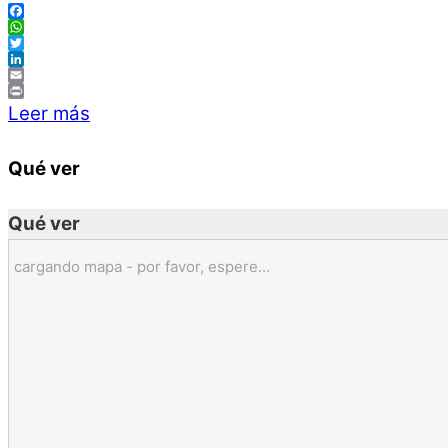
Facebook
WhatsApp
Twitter
LinkedIn
Email
Print
Leer más
Qué ver
Qué ver
cargando mapa - por favor, espere...