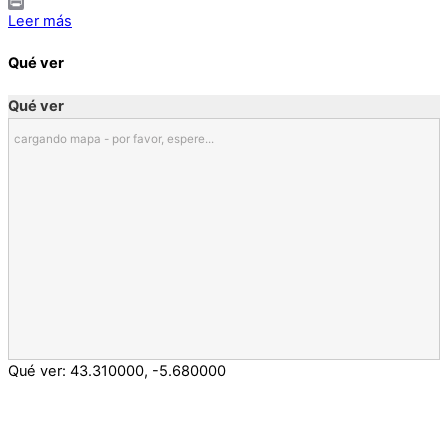
Email
Print
Leer más
Qué ver
Qué ver
cargando mapa - por favor, espere...
Qué ver:
43.310000
,
-5.680000