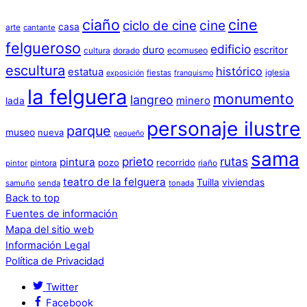
ciaño
cine
cine
ciclo de cine
casa
arte
cantante
felgueroso
edificio
duro
escritor
cultura
dorado
ecomuseo
escultura
histórico
estatua
iglesia
fiestas
exposición
franquismo
la felguera
monumento
langreo
minero
lada
personaje ilustre
parque
museo
nueva
pequeño
sama
prieto
rutas
pintura
pozo
recorrido
pintora
riaño
pintor
teatro de la felguera
Tuilla
viviendas
samuño
senda
tonada
Back to top
Fuentes de información
Mapa del sitio web
Información Legal
Política de Privacidad
Twitter
Facebook