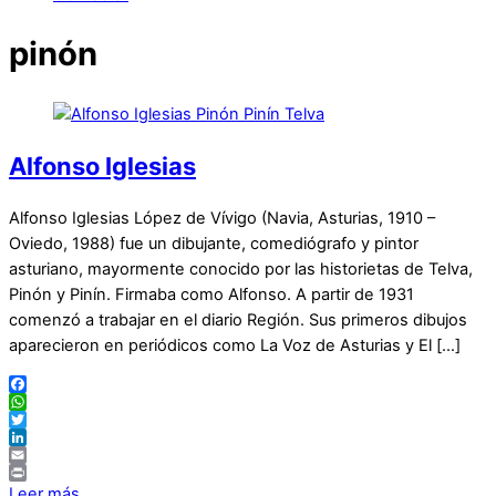
pinón
Alfonso Iglesias
Alfonso Iglesias López de Vívigo (Navia, Asturias, 1910 –
Oviedo, 1988) fue un dibujante, comediógrafo y pintor
asturiano, mayormente conocido por las historietas de Telva,
Pinón y Pinín. Firmaba como Alfonso. A partir de 1931
comenzó a trabajar en el diario Región. Sus primeros dibujos
aparecieron en periódicos como La Voz de Asturias y El […]
Facebook
WhatsApp
Twitter
LinkedIn
Email
Print
Leer más