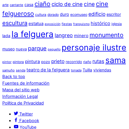
ciaño
cine
cine
ciclo de cine
casa
arte
cantante
felgueroso
edificio
duro
escritor
cultura
dorado
ecomuseo
escultura
histórico
estatua
iglesia
fiestas
exposición
franquismo
la felguera
monumento
langreo
minero
lada
personaje ilustre
parque
museo
nueva
pequeño
sama
prieto
rutas
pintura
pozo
recorrido
pintora
riaño
pintor
teatro de la felguera
Tuilla
viviendas
samuño
senda
tonada
Back to top
Fuentes de información
Mapa del sitio web
Información Legal
Política de Privacidad
Twitter
Facebook
YouTube