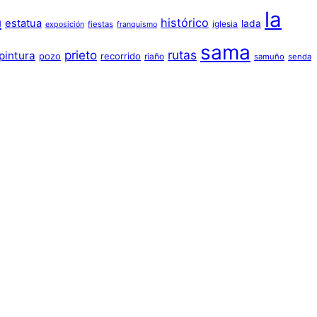
la
a
histórico
estatua
lada
iglesia
fiestas
exposición
franquismo
sama
prieto
rutas
pintura
pozo
recorrido
riaño
samuño
senda