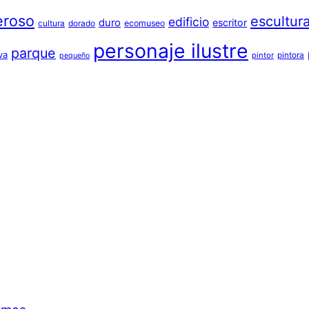
eroso
escultur
edificio
duro
escritor
cultura
dorado
ecomuseo
personaje ilustre
parque
va
pintora
pintor
pequeño