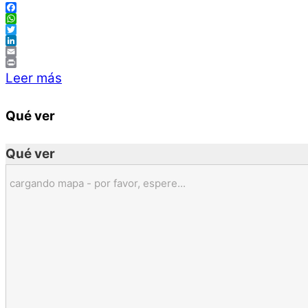
Facebook
WhatsApp
Twitter
LinkedIn
Email
Print
Leer más
Qué ver
Qué ver
cargando mapa - por favor, espere...