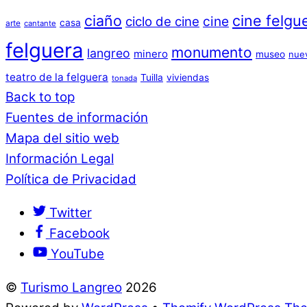
ciaño
cine felgu
cine
ciclo de cine
casa
arte
cantante
felguera
monumento
langreo
minero
museo
nue
teatro de la felguera
Tuilla
viviendas
tonada
Back to top
Fuentes de información
Mapa del sitio web
Información Legal
Política de Privacidad
Twitter
Facebook
YouTube
©
Turismo Langreo
2026