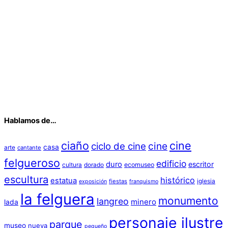
Hablamos de…
ciaño
cine
cine
ciclo de cine
casa
arte
cantante
felgueroso
edificio
duro
escritor
cultura
dorado
ecomuseo
escultura
histórico
estatua
iglesia
fiestas
exposición
franquismo
la felguera
monumento
langreo
minero
lada
personaje ilustre
parque
museo
nueva
pequeño