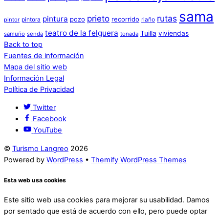
sama
prieto
rutas
pintura
pozo
recorrido
pintora
riaño
pintor
teatro de la felguera
Tuilla
viviendas
samuño
senda
tonada
Back to top
Fuentes de información
Mapa del sitio web
Información Legal
Política de Privacidad
Twitter
Facebook
YouTube
©
Turismo Langreo
2026
Powered by
WordPress
•
Themify WordPress Themes
Esta web usa cookies
Este sitio web usa cookies para mejorar su usabilidad. Damos
por sentado que está de acuerdo con ello, pero puede optar