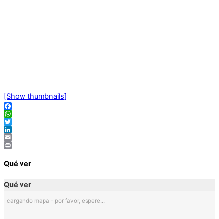
[Show thumbnails]
Facebook
WhatsApp
Twitter
LinkedIn
Email
Print
Qué ver
Qué ver
cargando mapa - por favor, espere...