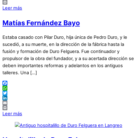
Email
Print
Leer más
Matías Fernández Bayo
Estaba casado con Pilar Duro, hija única de Pedro Duro, y le
sucedió, a su muerte, en la dirección de la fábrica hasta la
fusión y formación de Duro Felguera. Fue continuador y
propulsor de la obra del fundador, y a su acertada dirección se
deben importantes reformas y adelantos en los antiguos
talleres. Una […]
Facebook
WhatsApp
Twitter
LinkedIn
Email
Print
Leer más