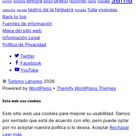
prieto
rutas
pintura
pozo
recorrido
pintora
riaño
pintor
teatro de la felguera
Tuilla
viviendas
samuño
senda
tonada
Back to top
Fuentes de información
Mapa del sitio web
Información Legal
Política de Privacidad
Twitter
Facebook
YouTube
©
Turismo Langreo
2026
Powered by
WordPress
•
Themify WordPress Themes
Esta web usa cookies
Este sitio web usa cookies para mejorar su usabilidad. Damos
por sentado que está de acuerdo con ello, pero puede optar
por no aceptar nuestra política si lo desea.
Aceptar
Rechazar
Leer más