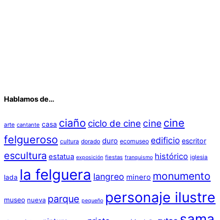
Hablamos de…
ciaño
cine
cine
ciclo de cine
casa
arte
cantante
felgueroso
edificio
duro
escritor
cultura
dorado
ecomuseo
escultura
histórico
estatua
iglesia
fiestas
exposición
franquismo
la felguera
monumento
langreo
minero
lada
personaje ilustre
parque
museo
nueva
pequeño
sama