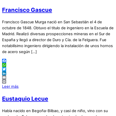
Francisco Gascue
Francisco Gascue Murga nació en San Sebastián el 4 de
octubre de 1848. Obtuvo el titulo de ingeniero en la Escuela de
Madrid. Realizó diversas prospecciones mineras en el Sur de
España y llegó a director de Duro y Cía. de la Felguera. Fue
notabilísimo ingeniero dirigiendo la instalación de unos hornos
de acero según […]
Facebook
WhatsApp
Twitter
LinkedIn
Email
Print
Leer más
Eustaquio Lecue
Había nacido en Begoña-Bilbao, y casi de niño, vino con su