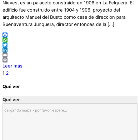
Nieves, es un palacete construido en 1906 en La Felguera. El
edificio fue construido entre 1904 y 1906, proyecto del
arquitecto Manuel del Busto como casa de dirección para
Buenaventura Junquera, director entonces de la […]
Facebook
WhatsApp
Twitter
LinkedIn
Email
Print
Leer más
1
2
Qué ver
Qué ver
cargando mapa - por favor, espere...