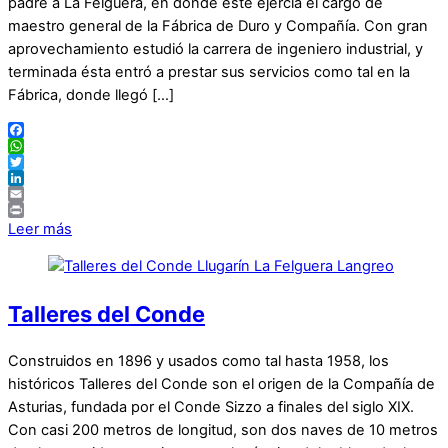
padre a La Felguera, en donde este ejercía el cargo de
maestro general de la Fábrica de Duro y Compañía. Con gran
aprovechamiento estudió la carrera de ingeniero industrial, y
terminada ésta entró a prestar sus servicios como tal en la
Fábrica, donde llegó […]
Facebook
WhatsApp
Twitter
LinkedIn
Email
Print
Leer más
Talleres del Conde
Construidos en 1896 y usados como tal hasta 1958, los
históricos Talleres del Conde son el origen de la Compañía de
Asturias, fundada por el Conde Sizzo a finales del siglo XIX.
Con casi 200 metros de longitud, son dos naves de 10 metros