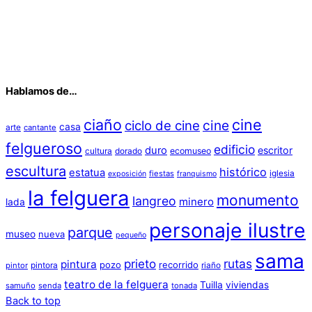
Hablamos de…
ciaño
cine
cine
ciclo de cine
casa
arte
cantante
felgueroso
edificio
duro
escritor
cultura
dorado
ecomuseo
escultura
histórico
estatua
iglesia
fiestas
exposición
franquismo
la felguera
monumento
langreo
minero
lada
personaje ilustre
parque
museo
nueva
pequeño
sama
prieto
rutas
pintura
pozo
recorrido
pintora
riaño
pintor
teatro de la felguera
Tuilla
viviendas
samuño
senda
tonada
Back to top