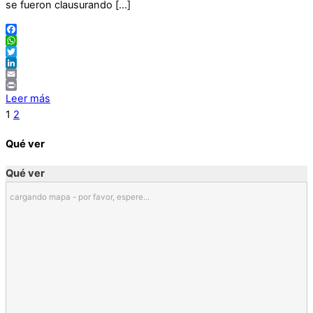
se fueron clausurando […]
Facebook
WhatsApp
Twitter
LinkedIn
Email
Print
Leer más
1
2
Qué ver
Qué ver
cargando mapa - por favor, espere...