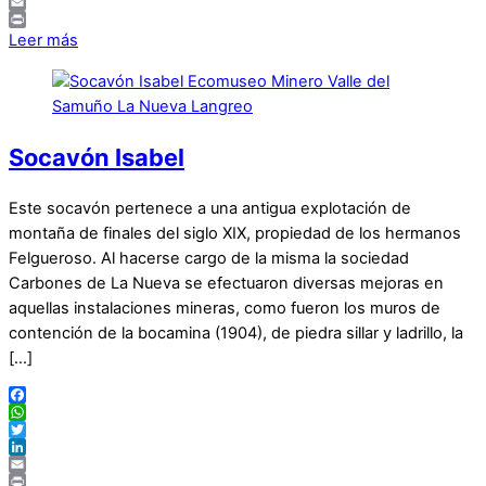
LinkedIn
Email
Print
Leer más
Socavón Isabel
Este socavón pertenece a una antigua explotación de
montaña de finales del siglo XIX, propiedad de los hermanos
Felgueroso. Al hacerse cargo de la misma la sociedad
Carbones de La Nueva se efectuaron diversas mejoras en
aquellas instalaciones mineras, como fueron los muros de
contención de la bocamina (1904), de piedra sillar y ladrillo, la
[…]
Facebook
WhatsApp
Twitter
LinkedIn
Email