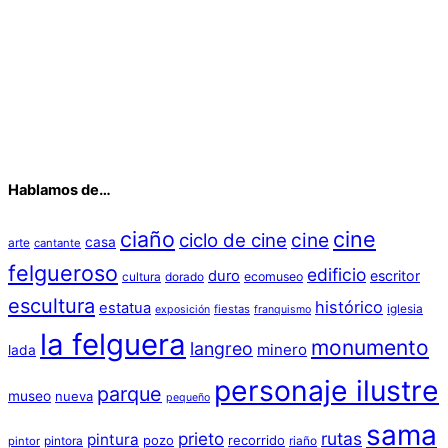
Hablamos de…
ciaño
cine
cine
ciclo de cine
casa
arte
cantante
felgueroso
edificio
duro
escritor
cultura
dorado
ecomuseo
escultura
histórico
estatua
iglesia
fiestas
exposición
franquismo
la felguera
monumento
langreo
minero
lada
personaje ilustre
parque
museo
nueva
pequeño
sama
prieto
rutas
pintura
pozo
recorrido
pintora
riaño
pintor