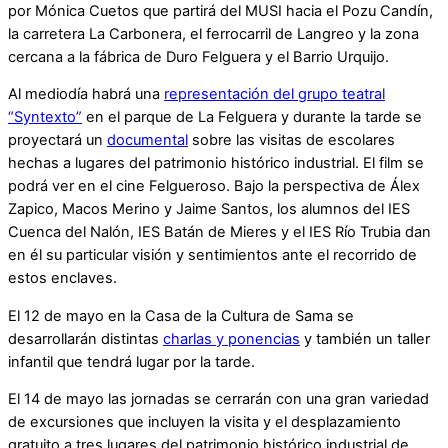
por Mónica Cuetos que partirá del MUSI hacia el Pozu Candín,
la carretera La Carbonera, el ferrocarril de Langreo y la zona
cercana a la fábrica de Duro Felguera y el Barrio Urquijo.
Al mediodía habrá una
representación del grupo teatral
“Syntexto”
en el parque de La Felguera y durante la tarde se
proyectará un
documental
sobre las visitas de escolares
hechas a lugares del patrimonio histórico industrial. El film se
podrá ver en el cine Felgueroso. Bajo la perspectiva de Álex
Zapico, Macos Merino y Jaime Santos, los alumnos del IES
Cuenca del Nalón, IES Batán de Mieres y el IES Río Trubia dan
en él su particular visión y sentimientos ante el recorrido de
estos enclaves.
El 12 de mayo en la Casa de la Cultura de Sama se
desarrollarán distintas
charlas y ponencias
y también un taller
infantil que tendrá lugar por la tarde.
El 14 de mayo las jornadas se cerrarán con una gran variedad
de excursiones que incluyen la visita y el desplazamiento
gratuito a tres lugares del patrimonio histórico industrial de