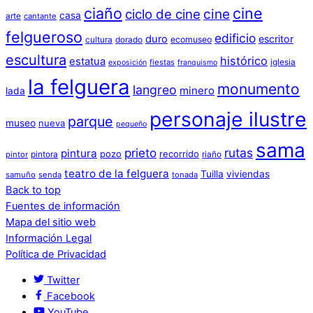
ciaño
cine
cine
ciclo de cine
casa
arte
cantante
felgueroso
edificio
duro
escritor
cultura
dorado
ecomuseo
escultura
histórico
estatua
iglesia
fiestas
exposición
franquismo
la felguera
monumento
langreo
minero
lada
personaje ilustre
parque
museo
nueva
pequeño
sama
prieto
rutas
pintura
pozo
recorrido
pintora
riaño
pintor
teatro de la felguera
Tuilla
viviendas
samuño
senda
tonada
Back to top
Fuentes de información
Mapa del sitio web
Información Legal
Política de Privacidad
Twitter
Facebook
YouTube