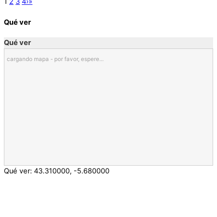
1
2
3
4
›
»
Qué ver
Qué ver
cargando mapa - por favor, espere...
Qué ver:
43.310000
,
-5.680000