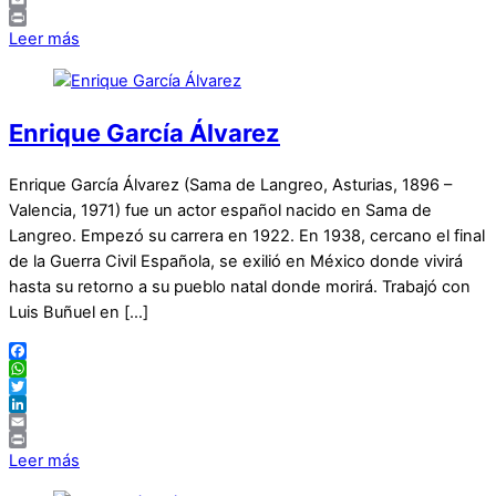
LinkedIn
Email
Print
Leer más
Enrique García Álvarez
Enrique García Álvarez (Sama de Langreo, Asturias, 1896 –
Valencia, 1971) fue un actor español nacido en Sama de
Langreo. Empezó su carrera en 1922. En 1938, cercano el final
de la Guerra Civil Española, se exilió en México donde vivirá
hasta su retorno a su pueblo natal donde morirá. Trabajó con
Luis Buñuel en […]
Facebook
WhatsApp
Twitter
LinkedIn
Email
Print
Leer más