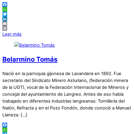
Facebook
WhatsApp
Twitter
LinkedIn
Email
Print
Leer más
Belarmino Tomás
Nació en la parroquia gijonesa de Lavandera en 1892. Fue
secretario del Sindicato Minero Asturiano, (federación minera
de la UGT), vocal de la Federación Internacional de Mineros y
concejal del ayuntamiento de Langreo. Antes de eso había
trabajado en diferentes industrias langreanas: Tornillería del
Nalón, Refracta y en el Pozo Fondón, donde conoció a Manuel
Llaneza. […]
Facebook