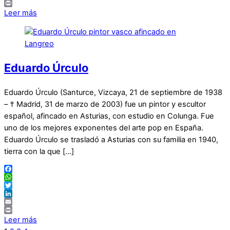
Email
Print
Leer más
Eduardo Úrculo
Eduardo Úrculo (Santurce, Vizcaya, 21 de septiembre de 1938
– † Madrid, 31 de marzo de 2003) fue un pintor y escultor
español, afincado en Asturias, con estudio en Colunga. Fue
uno de los mejores exponentes del arte pop en España.
Eduardo Úrculo se trasladó a Asturias con su familia en 1940,
tierra con la que […]
Facebook
WhatsApp
Twitter
LinkedIn
Email
Print
Leer más