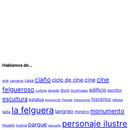
Hablamos de…
ciaño
cine
cine
ciclo de cine
casa
arte
cantante
felgueroso
edificio
duro
escritor
cultura
dorado
ecomuseo
escultura
histórico
estatua
iglesia
fiestas
exposición
franquismo
la felguera
monumento
langreo
minero
lada
personaje ilustre
parque
museo
nueva
pequeño