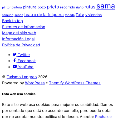
sama
prieto
rutas
pintura
pozo
recorrido
pintora
riaño
pintor
teatro de la felguera
Tuilla
viviendas
samuño
senda
tonada
Back to top
Fuentes de información
Mapa del sitio web
Información Legal
Política de Privacidad
Twitter
Facebook
YouTube
©
Turismo Langreo
2026
Powered by
WordPress
•
Themify WordPress Themes
Esta web usa cookies
Este sitio web usa cookies para mejorar su usabilidad. Damos
por sentado que está de acuerdo con ello, pero puede optar
por no aceptar nuestra política si lo desea.
Aceptar
Rechazar