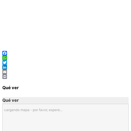
Facebook
WhatsApp
Twitter
LinkedIn
Email
Print
Qué ver
Qué ver
cargando mapa - por favor, espere...