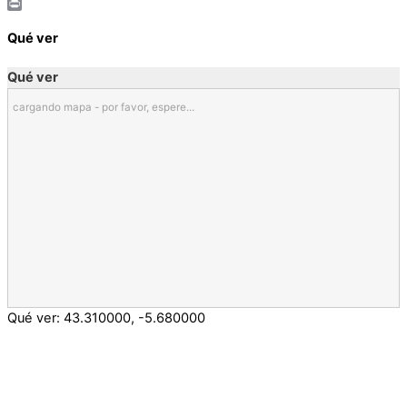
Email
Print
Qué ver
Qué ver
cargando mapa - por favor, espere...
Qué ver:
43.310000
,
-5.680000