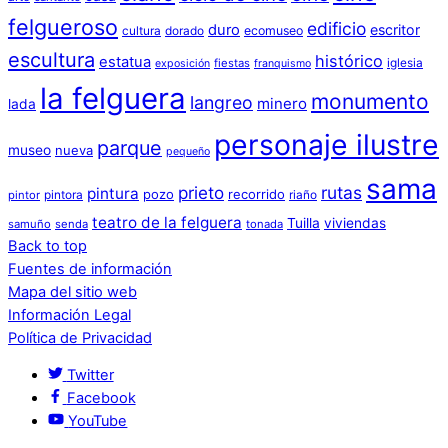
felgueroso
edificio
duro
escritor
cultura
dorado
ecomuseo
escultura
histórico
estatua
iglesia
fiestas
exposición
franquismo
la felguera
monumento
langreo
minero
lada
personaje ilustre
parque
museo
nueva
pequeño
sama
prieto
rutas
pintura
pozo
recorrido
pintora
riaño
pintor
teatro de la felguera
Tuilla
viviendas
samuño
senda
tonada
Back to top
Fuentes de información
Mapa del sitio web
Información Legal
Política de Privacidad
Twitter
Facebook
YouTube