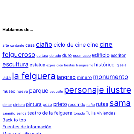
Hablamos de…
ciaño
cine
cine
ciclo de cine
casa
arte
cantante
felgueroso
edificio
duro
escritor
cultura
dorado
ecomuseo
escultura
histórico
estatua
iglesia
fiestas
exposición
franquismo
la felguera
monumento
langreo
minero
lada
personaje ilustre
parque
museo
nueva
pequeño
sama
prieto
rutas
pintura
pozo
recorrido
pintora
riaño
pintor
teatro de la felguera
Tuilla
viviendas
samuño
senda
tonada
Back to top
Fuentes de información
Mapa del sitio web