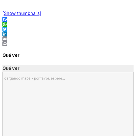
[Show thumbnails]
Facebook
WhatsApp
Twitter
LinkedIn
Email
Print
Qué ver
Qué ver
cargando mapa - por favor, espere...