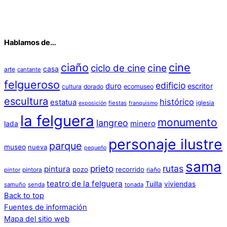
Hablamos de…
ciaño
cine
cine
ciclo de cine
casa
arte
cantante
felgueroso
edificio
duro
escritor
cultura
dorado
ecomuseo
escultura
histórico
estatua
iglesia
fiestas
exposición
franquismo
la felguera
monumento
langreo
minero
lada
personaje ilustre
parque
museo
nueva
pequeño
sama
prieto
rutas
pintura
pozo
recorrido
pintora
riaño
pintor
teatro de la felguera
Tuilla
viviendas
samuño
senda
tonada
Back to top
Fuentes de información
Mapa del sitio web