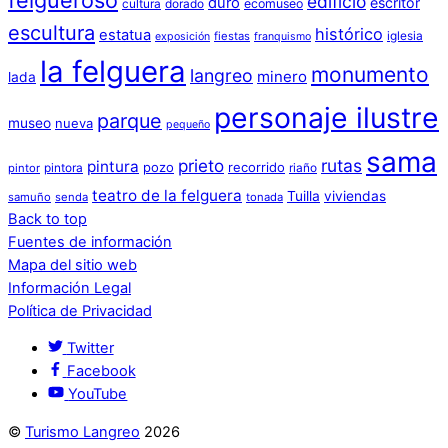
edificio
duro
escritor
cultura
dorado
ecomuseo
escultura
histórico
estatua
iglesia
fiestas
exposición
franquismo
la felguera
monumento
langreo
minero
lada
personaje ilustre
parque
museo
nueva
pequeño
sama
prieto
rutas
pintura
pozo
recorrido
pintora
riaño
pintor
teatro de la felguera
Tuilla
viviendas
samuño
senda
tonada
Back to top
Fuentes de información
Mapa del sitio web
Información Legal
Política de Privacidad
Twitter
Facebook
YouTube
©
Turismo Langreo
2026