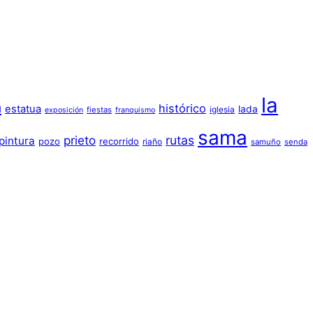
la
a
histórico
estatua
lada
iglesia
fiestas
exposición
franquismo
sama
prieto
rutas
pintura
pozo
recorrido
riaño
samuño
senda