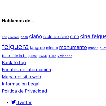
Hablamos de…
ciaño
cine felgu
cine
ciclo de cine
casa
arte
cantante
felguera
monumento
langreo
minero
museo
nue
teatro de la felguera
Tuilla
viviendas
tonada
Back to top
Fuentes de información
Mapa del sitio web
Información Legal
Política de Privacidad
Twitter