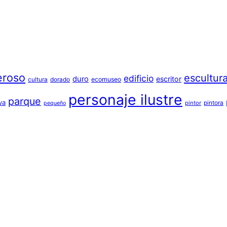
eroso
escultur
edificio
duro
escritor
cultura
dorado
ecomuseo
personaje ilustre
parque
va
pintora
pintor
pequeño