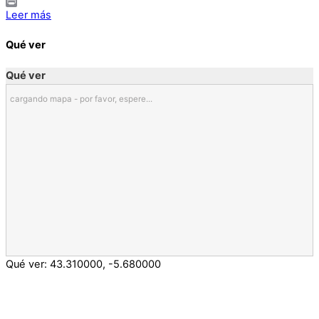
Email
Print
Leer más
Qué ver
Qué ver
cargando mapa - por favor, espere...
Qué ver:
43.310000
,
-5.680000