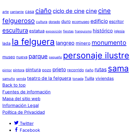
ciaño
cine
cine
ciclo de cine
casa
arte
cantante
felgueroso
edificio
duro
escritor
cultura
dorado
ecomuseo
escultura
histórico
estatua
iglesia
fiestas
exposición
franquismo
la felguera
monumento
langreo
minero
lada
personaje ilustre
parque
museo
nueva
pequeño
sama
prieto
rutas
pintura
pozo
recorrido
pintora
riaño
pintor
teatro de la felguera
Tuilla
viviendas
samuño
senda
tonada
Back to top
Fuentes de información
Mapa del sitio web
Información Legal
Política de Privacidad
Twitter
Facebook