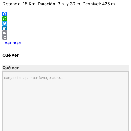
Distancia: 15 Km. Duración: 3 h. y 30 m. Desnivel: 425 m.
Facebook
WhatsApp
Twitter
LinkedIn
Email
Print
Leer más
Qué ver
Qué ver
cargando mapa - por favor, espere...