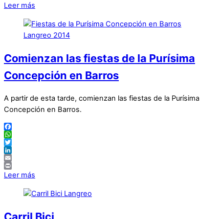
Print
Leer más
Comienzan las fiestas de la Purísima
Concepción en Barros
A partir de esta tarde, comienzan las fiestas de la Purísima
Concepción en Barros.
Facebook
WhatsApp
Twitter
LinkedIn
Email
Print
Leer más
Carril Bici