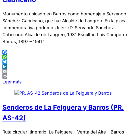
Monumento ubicado en Barros como homenaje a Servando
Sánchez Cabricano, que fue Alcalde de Langreo. En la placa
conmemorativa podemos leer: «D. Servando Sánchez
Cabricano Alcalde de Langreo, 1931 Escultor: Luis Camporro
Barros, 1897 – 1941″
Facebook
WhatsApp
Twitter
LinkedIn
Email
Print
Leer más
Senderos de La Felguera y Barros (PR.
AS-42)
Ruta circular Itinerario: La Felguera – Venta del Aire – Barros