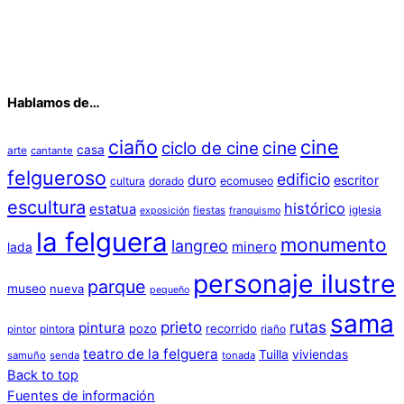
Hablamos de…
ciaño
cine
cine
ciclo de cine
casa
arte
cantante
felgueroso
edificio
duro
escritor
cultura
dorado
ecomuseo
escultura
histórico
estatua
iglesia
fiestas
exposición
franquismo
la felguera
monumento
langreo
minero
lada
personaje ilustre
parque
museo
nueva
pequeño
sama
prieto
rutas
pintura
pozo
recorrido
pintora
riaño
pintor
teatro de la felguera
Tuilla
viviendas
samuño
senda
tonada
Back to top
Fuentes de información