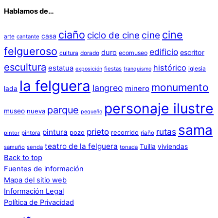
Hablamos de…
ciaño
cine
cine
ciclo de cine
casa
arte
cantante
felgueroso
edificio
duro
escritor
cultura
dorado
ecomuseo
escultura
histórico
estatua
iglesia
fiestas
exposición
franquismo
la felguera
monumento
langreo
minero
lada
personaje ilustre
parque
museo
nueva
pequeño
sama
prieto
rutas
pintura
pozo
recorrido
pintora
riaño
pintor
teatro de la felguera
Tuilla
viviendas
samuño
senda
tonada
Back to top
Fuentes de información
Mapa del sitio web
Información Legal
Política de Privacidad