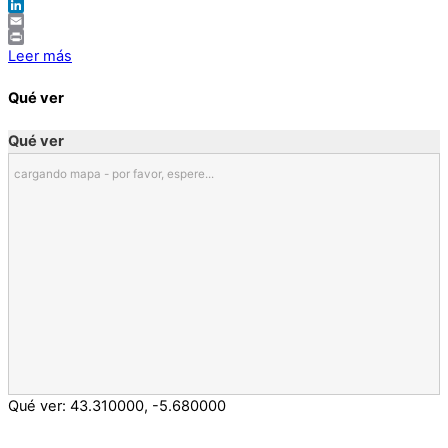
Twitter
LinkedIn
Email
Print
Leer más
Qué ver
Qué ver
cargando mapa - por favor, espere...
Qué ver:
43.310000
,
-5.680000