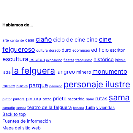
Hablamos de…
ciaño
cine
cine
ciclo de cine
casa
arte
cantante
felgueroso
edificio
duro
escritor
cultura
dorado
ecomuseo
escultura
histórico
estatua
iglesia
fiestas
exposición
franquismo
la felguera
monumento
langreo
minero
lada
personaje ilustre
parque
museo
nueva
pequeño
sama
prieto
rutas
pintura
pozo
recorrido
pintora
riaño
pintor
teatro de la felguera
Tuilla
viviendas
samuño
senda
tonada
Back to top
Fuentes de información
Mapa del sitio web