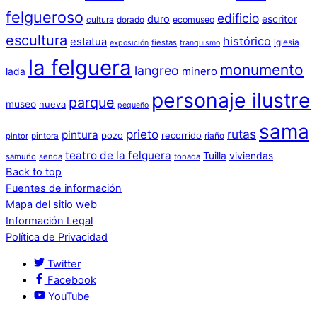
felgueroso
edificio
duro
escritor
cultura
dorado
ecomuseo
escultura
histórico
estatua
iglesia
fiestas
exposición
franquismo
la felguera
monumento
langreo
minero
lada
personaje ilustre
parque
museo
nueva
pequeño
sama
prieto
rutas
pintura
pozo
recorrido
pintora
riaño
pintor
teatro de la felguera
Tuilla
viviendas
samuño
senda
tonada
Back to top
Fuentes de información
Mapa del sitio web
Información Legal
Política de Privacidad
Twitter
Facebook
YouTube