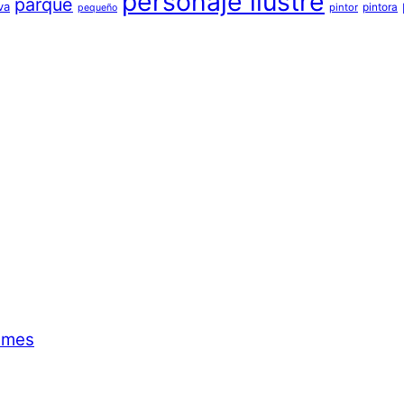
personaje ilustre
parque
va
pintora
pintor
pequeño
emes