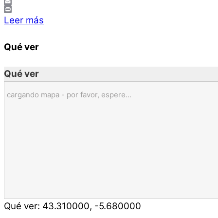
LinkedIn
Email
Print
Leer más
Qué ver
Qué ver
cargando mapa - por favor, espere...
Qué ver:
43.310000
,
-5.680000