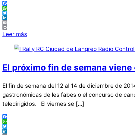
Facebook
WhatsApp
Twitter
LinkedIn
Email
Print
Leer más
El próximo fin de semana viene
El fin de semana del 12 al 14 de diciembre de 20
gastronómicas de les fabes o el concurso de canci
teledirigidos. El viernes se […]
Facebook
WhatsApp
Twitter