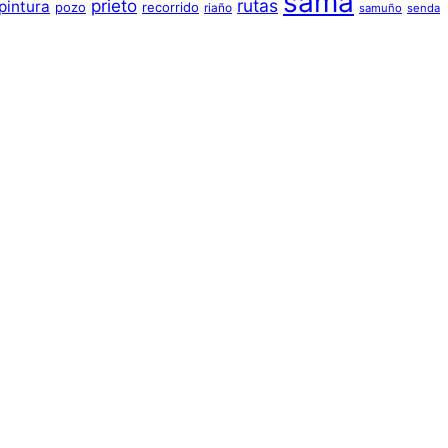
sama
prieto
rutas
pintura
pozo
recorrido
riaño
samuño
senda