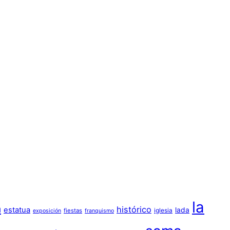
la
a
histórico
estatua
lada
iglesia
fiestas
exposición
franquismo