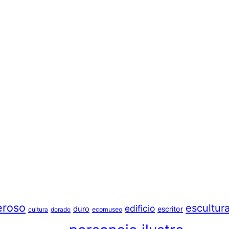
eroso
escultur
edificio
duro
escritor
cultura
dorado
ecomuseo