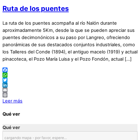
Ruta de los puentes
La ruta de los puentes acompaña al río Nalón durante
aproximadamente 5Km, desde la que se pueden apreciar sus
puentes decimonónicos a su paso por Langreo, ofreciendo
panorámicas de sus destacados conjuntos industriales, como
los Talleres del Conde (1894), el antiguo macelo (1919) y actual
pinacoteca, el Pozo María Luisa y el Pozo Fondón, actual […]
Facebook
WhatsApp
Twitter
LinkedIn
Email
Print
Leer más
Qué ver
Qué ver
cargando mapa - por favor, espere...