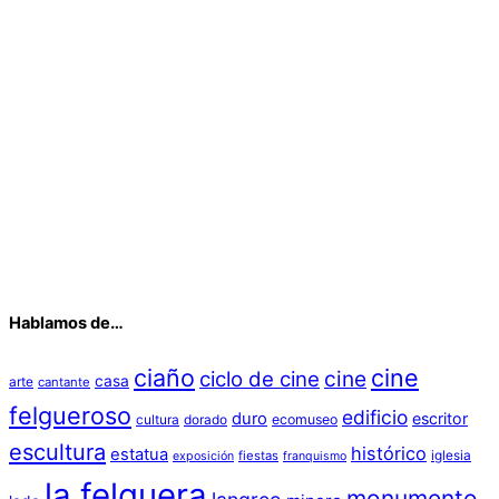
Hablamos de…
ciaño
cine
cine
ciclo de cine
casa
arte
cantante
felgueroso
edificio
duro
escritor
cultura
dorado
ecomuseo
escultura
histórico
estatua
iglesia
fiestas
exposición
franquismo
la felguera
monumento