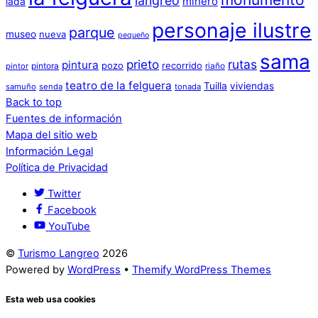
langreo
minero
lada
personaje ilustre
parque
museo
nueva
pequeño
sama
prieto
rutas
pintura
pozo
recorrido
pintora
riaño
pintor
teatro de la felguera
Tuilla
viviendas
samuño
senda
tonada
Back to top
Fuentes de información
Mapa del sitio web
Información Legal
Política de Privacidad
Twitter
Facebook
YouTube
©
Turismo Langreo
2026
Powered by
WordPress
•
Themify WordPress Themes
Esta web usa cookies