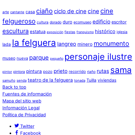
ciaño
cine
cine
ciclo de cine
casa
arte
cantante
felgueroso
edificio
duro
escritor
cultura
dorado
ecomuseo
escultura
histórico
estatua
iglesia
fiestas
exposición
franquismo
la felguera
monumento
langreo
minero
lada
personaje ilustre
parque
museo
nueva
pequeño
sama
prieto
rutas
pintura
pozo
recorrido
pintora
riaño
pintor
teatro de la felguera
Tuilla
viviendas
samuño
senda
tonada
Back to top
Fuentes de información
Mapa del sitio web
Información Legal
Política de Privacidad
Twitter
Facebook