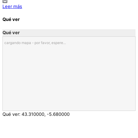
Email
Print
Leer más
Qué ver
Qué ver
cargando mapa - por favor, espere...
Qué ver:
43.310000
,
-5.680000