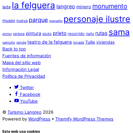
la felguera
monumento
langreo
minero
lada
personaje ilustre
parque
museo
nueva
pequeño
sama
prieto
rutas
pintura
pozo
recorrido
pintora
riaño
pintor
teatro de la felguera
Tuilla
viviendas
samuño
senda
tonada
Back to top
Fuentes de información
Mapa del sitio web
Información Legal
Política de Privacidad
Twitter
Facebook
YouTube
©
Turismo Langreo
2026
Powered by
WordPress
•
Themify WordPress Themes
Esta web usa cookies