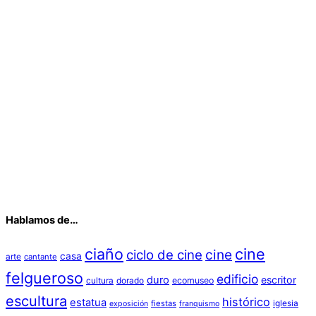
Hablamos de…
ciaño
cine
cine
ciclo de cine
casa
arte
cantante
felgueroso
edificio
duro
escritor
cultura
dorado
ecomuseo
escultura
histórico
estatua
iglesia
fiestas
exposición
franquismo