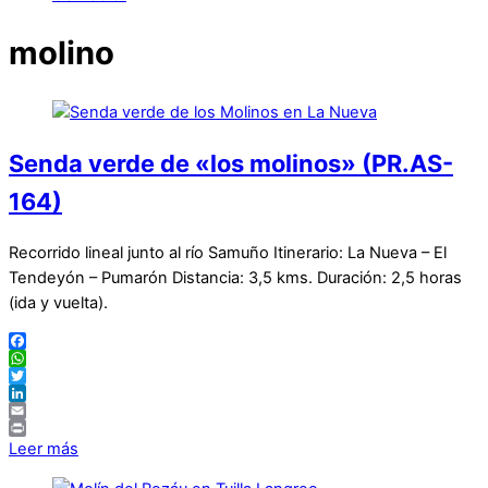
molino
Senda verde de «los molinos» (PR.AS-
164)
Recorrido lineal junto al río Samuño Itinerario: La Nueva – El
Tendeyón – Pumarón Distancia: 3,5 kms. Duración: 2,5 horas
(ida y vuelta).
Facebook
WhatsApp
Twitter
LinkedIn
Email
Print
Leer más