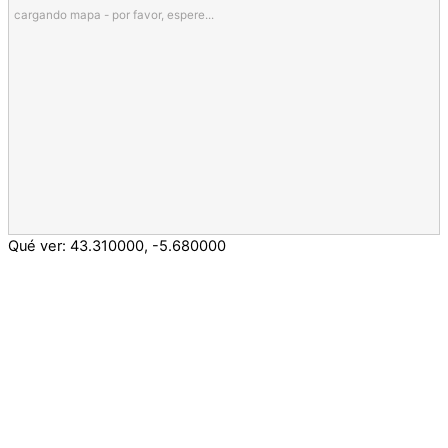
cargando mapa - por favor, espere...
Qué ver:
43.310000
,
-5.680000