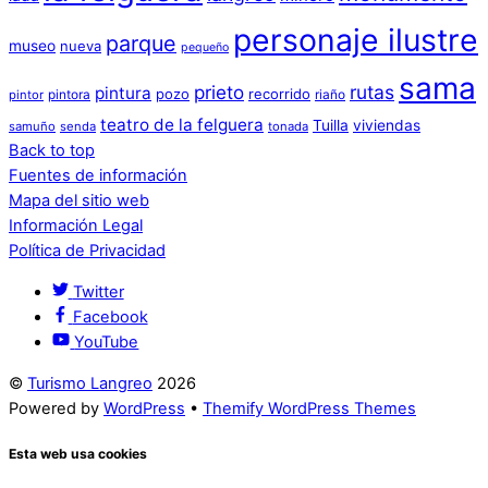
personaje ilustre
parque
museo
nueva
pequeño
sama
prieto
rutas
pintura
pozo
recorrido
pintora
riaño
pintor
teatro de la felguera
Tuilla
viviendas
samuño
senda
tonada
Back to top
Fuentes de información
Mapa del sitio web
Información Legal
Política de Privacidad
Twitter
Facebook
YouTube
©
Turismo Langreo
2026
Powered by
WordPress
•
Themify WordPress Themes
Esta web usa cookies