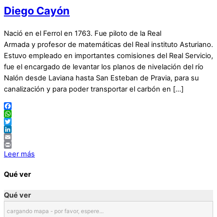
Diego Cayón
Nació en el Ferrol en 1763. Fue piloto de la Real
Armada y profesor de matemáticas del Real instituto Asturiano.
Estuvo empleado en importantes comisiones del Real Servicio,
fue el encargado de levantar los planos de nivelación del río
Nalón desde Laviana hasta San Esteban de Pravia, para su
canalización y para poder transportar el carbón en […]
Facebook
WhatsApp
Twitter
LinkedIn
Email
Print
Leer más
Qué ver
Qué ver
cargando mapa - por favor, espere...