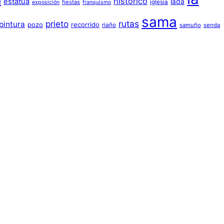
a
histórico
estatua
lada
iglesia
fiestas
exposición
franquismo
sama
prieto
rutas
pintura
pozo
recorrido
riaño
samuño
senda