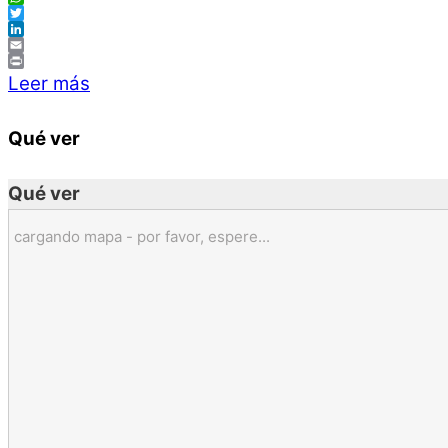
WhatsApp
Twitter
LinkedIn
Email
Print
Leer más
Qué ver
Qué ver
cargando mapa - por favor, espere...