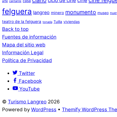
ciaño
cine felgu
cine
ciclo de cine
casa
arte
cantante
felguera
monumento
langreo
minero
museo
nue
teatro de la felguera
Tuilla
viviendas
tonada
Back to top
Fuentes de información
Mapa del sitio web
Información Legal
Política de Privacidad
Twitter
Facebook
YouTube
©
Turismo Langreo
2026
Powered by
WordPress
•
Themify WordPress Th