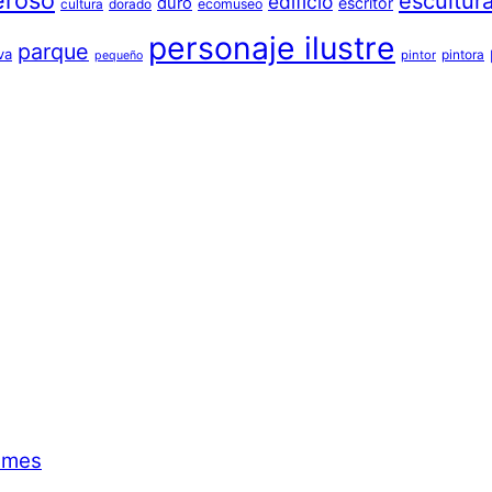
eroso
escultur
edificio
duro
escritor
cultura
dorado
ecomuseo
personaje ilustre
parque
va
pintora
pintor
pequeño
emes