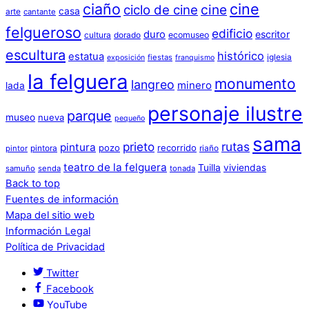
ciaño
cine
cine
ciclo de cine
casa
arte
cantante
felgueroso
edificio
duro
escritor
cultura
dorado
ecomuseo
escultura
histórico
estatua
iglesia
fiestas
exposición
franquismo
la felguera
monumento
langreo
minero
lada
personaje ilustre
parque
museo
nueva
pequeño
sama
prieto
rutas
pintura
pozo
recorrido
pintora
riaño
pintor
teatro de la felguera
Tuilla
viviendas
samuño
senda
tonada
Back to top
Fuentes de información
Mapa del sitio web
Información Legal
Política de Privacidad
Twitter
Facebook
YouTube