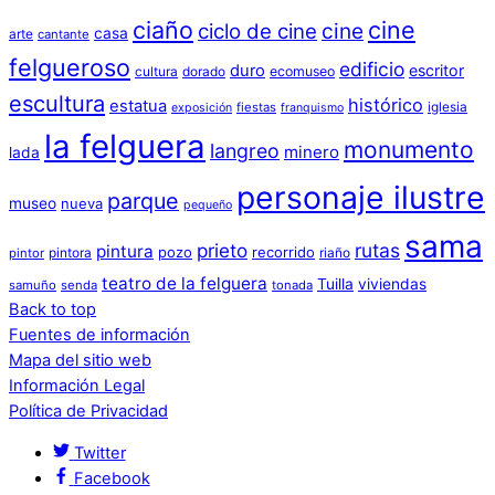
ciaño
cine
cine
ciclo de cine
casa
arte
cantante
felgueroso
edificio
duro
escritor
cultura
dorado
ecomuseo
escultura
histórico
estatua
iglesia
fiestas
exposición
franquismo
la felguera
monumento
langreo
minero
lada
personaje ilustre
parque
museo
nueva
pequeño
sama
prieto
rutas
pintura
pozo
recorrido
pintora
riaño
pintor
teatro de la felguera
Tuilla
viviendas
samuño
senda
tonada
Back to top
Fuentes de información
Mapa del sitio web
Información Legal
Política de Privacidad
Twitter
Facebook