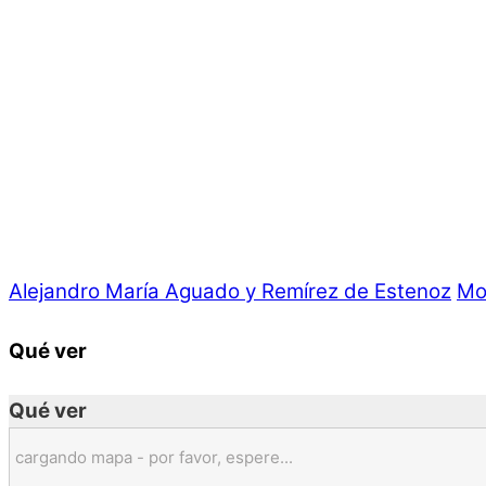
Alejandro María Aguado y Remírez de Estenoz
Mo
Qué ver
Qué ver
cargando mapa - por favor, espere...