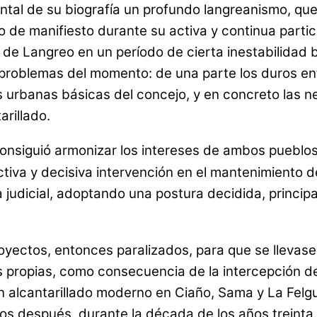
al de su biografía un profundo langreanismo, que 
 de manifiesto durante su activa y continua particip
 de Langreo en un período de cierta inestabilidad 
 problemas del momento: de una parte los duros en
as urbanas básicas del concejo, y en concreto las
arillado.
consiguió armonizar los intereses de ambos pueblo
tiva y decisiva intervención en el mantenimiento de
a judicial, adoptando una postura decidida, princi
 proyectos, entonces paralizados, para que se llevas
s propias, como consecuencia de la intercepción de
n alcantarillado moderno en Ciaño, Sama y La Felgue
os después, durante la década de los años treinta.