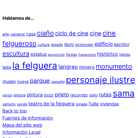
Hablamos de…
ciaño
cine
cine
ciclo de cine
casa
arte
cantante
felgueroso
edificio
duro
escritor
cultura
dorado
ecomuseo
escultura
histórico
estatua
iglesia
fiestas
exposición
franquismo
la felguera
monumento
langreo
minero
lada
personaje ilustre
parque
museo
nueva
pequeño
sama
prieto
rutas
pintura
pozo
recorrido
pintora
riaño
pintor
teatro de la felguera
Tuilla
viviendas
samuño
senda
tonada
Back to top
Fuentes de información
Mapa del sitio web
Información Legal