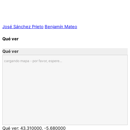
José Sánchez Prieto
Benjamín Mateo
Qué ver
Qué ver
cargando mapa - por favor, espere...
Qué ver:
43.310000
,
-5.680000