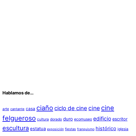
Hablamos de…
ciaño
cine
cine
ciclo de cine
casa
arte
cantante
felgueroso
edificio
duro
escritor
cultura
dorado
ecomuseo
escultura
histórico
estatua
iglesia
fiestas
exposición
franquismo