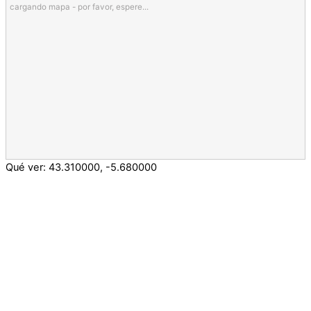
cargando mapa - por favor, espere...
Qué ver:
43.310000
,
-5.680000