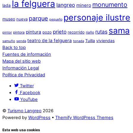
la felguera
monumento
langreo
minero
lada
personaje ilustre
parque
museo
nueva
pequeño
sama
prieto
rutas
pintura
pozo
recorrido
pintora
riaño
pintor
teatro de la felguera
Tuilla
viviendas
samuño
senda
tonada
Back to top
Fuentes de información
Mapa del sitio web
Información Legal
Política de Privacidad
Twitter
Facebook
YouTube
©
Turismo Langreo
2026
Powered by
WordPress
•
Themify WordPress Themes
Esta web usa cookies