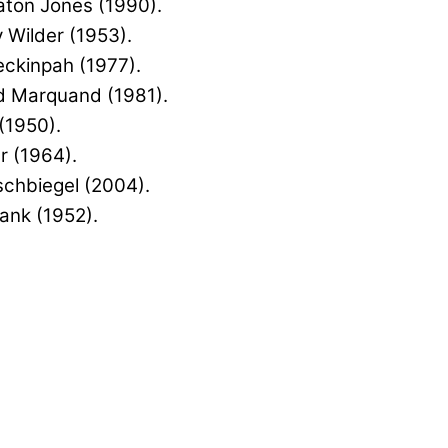
aton Jones (1990).
ly Wilder (1953).
eckinpah (1977).
rd Marquand (1981).
 (1950).
r (1964).
rschbiegel (2004).
rank (1952).