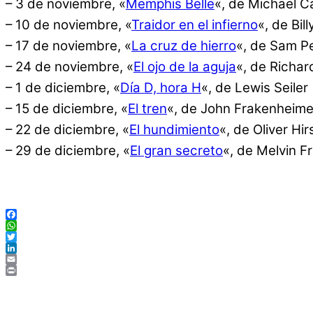
– 3 de noviembre, «
Memphis Belle
«, de Michael C
– 10 de noviembre, «
Traidor en el infierno
«, de Bil
– 17 de noviembre, «
La cruz de hierro
«, de Sam P
– 24 de noviembre, «
El ojo de la aguja
«, de Richa
– 1 de diciembre, «
Día D, hora H
«, de Lewis Seiler
– 15 de diciembre, «
El tren
«, de John Frakenheime
– 22 de diciembre, «
El hundimiento
«, de Oliver Hi
– 29 de diciembre, «
El gran secreto
«, de Melvin F
Facebook
WhatsApp
Twitter
LinkedIn
Email
Print