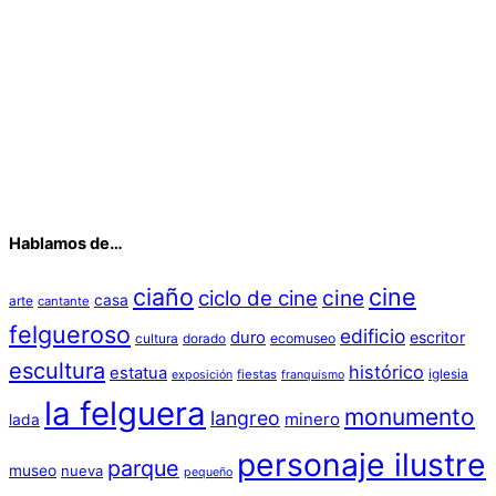
Hablamos de…
ciaño
cine
cine
ciclo de cine
casa
arte
cantante
felgueroso
edificio
duro
escritor
cultura
dorado
ecomuseo
escultura
histórico
estatua
iglesia
fiestas
exposición
franquismo
la felguera
monumento
langreo
minero
lada
personaje ilustre
parque
museo
nueva
pequeño