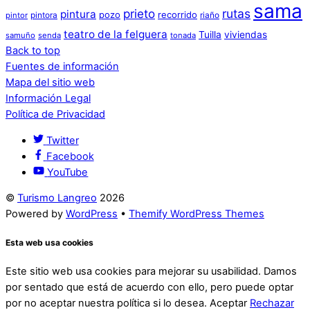
sama
prieto
rutas
pintura
pozo
recorrido
pintora
riaño
pintor
teatro de la felguera
Tuilla
viviendas
samuño
senda
tonada
Back to top
Fuentes de información
Mapa del sitio web
Información Legal
Política de Privacidad
Twitter
Facebook
YouTube
©
Turismo Langreo
2026
Powered by
WordPress
•
Themify WordPress Themes
Esta web usa cookies
Este sitio web usa cookies para mejorar su usabilidad. Damos
por sentado que está de acuerdo con ello, pero puede optar
por no aceptar nuestra política si lo desea.
Aceptar
Rechazar