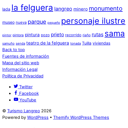
la felguera
monumento
langreo
minero
lada
personaje ilustre
parque
museo
nueva
pequeño
sama
prieto
rutas
pintura
pozo
recorrido
pintora
riaño
pintor
teatro de la felguera
Tuilla
viviendas
samuño
senda
tonada
Back to top
Fuentes de información
Mapa del sitio web
Información Legal
Política de Privacidad
Twitter
Facebook
YouTube
©
Turismo Langreo
2026
Powered by
WordPress
•
Themify WordPress Themes