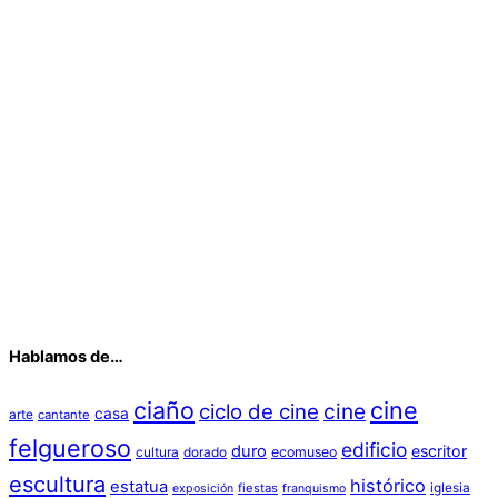
Hablamos de…
ciaño
cine
cine
ciclo de cine
casa
arte
cantante
felgueroso
edificio
duro
escritor
cultura
dorado
ecomuseo
escultura
histórico
estatua
iglesia
fiestas
exposición
franquismo