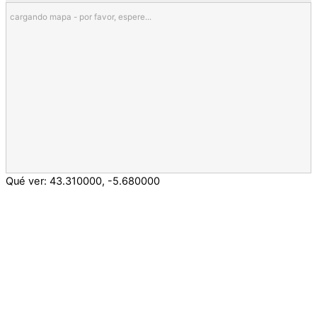
cargando mapa - por favor, espere...
Qué ver:
43.310000
,
-5.680000