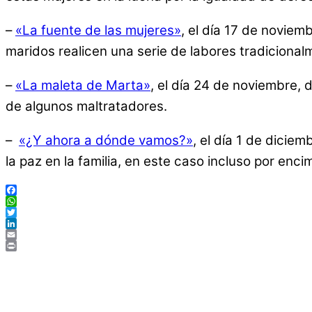
–
«La fuente de las mujeres»
, el día 17 de noviem
maridos realicen una serie de labores tradiciona
–
«La maleta de Marta»
, el día 24 de noviembre,
de algunos maltratadores.
–
«¿Y ahora a dónde vamos?»
, el día 1 de dicie
la paz en la familia, en este caso incluso por enci
Facebook
WhatsApp
Twitter
LinkedIn
Email
Print