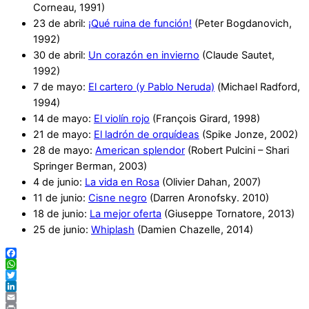
Corneau, 1991)
23 de abril:
¡Qué ruina de función!
(Peter Bogdanovich,
1992)
30 de abril:
Un corazón en invierno
(Claude Sautet,
1992)
7 de mayo:
El cartero (y Pablo Neruda)
(Michael Radford,
1994)
14 de mayo:
El violín rojo
(François Girard, 1998)
21 de mayo:
El ladrón de orquídeas
(Spike Jonze, 2002)
28 de mayo:
American splendor
(Robert Pulcini – Shari
Springer Berman, 2003)
4 de junio:
La vida en Rosa
(Olivier Dahan, 2007)
11 de junio:
Cisne negro
(Darren Aronofsky. 2010)
18 de junio:
La mejor oferta
(Giuseppe Tornatore, 2013)
25 de junio:
Whiplash
(Damien Chazelle, 2014)
Facebook
WhatsApp
Twitter
LinkedIn
Email