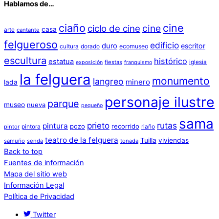
Hablamos de…
ciaño
cine
cine
ciclo de cine
casa
arte
cantante
felgueroso
edificio
duro
escritor
cultura
dorado
ecomuseo
escultura
histórico
estatua
iglesia
fiestas
exposición
franquismo
la felguera
monumento
langreo
minero
lada
personaje ilustre
parque
museo
nueva
pequeño
sama
prieto
rutas
pintura
pozo
recorrido
pintora
riaño
pintor
teatro de la felguera
Tuilla
viviendas
samuño
senda
tonada
Back to top
Fuentes de información
Mapa del sitio web
Información Legal
Política de Privacidad
Twitter