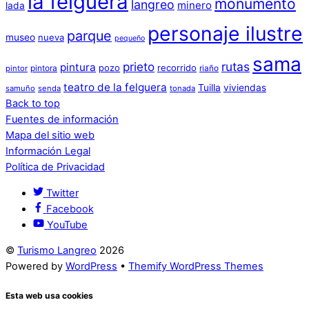
la felguera
monumento
langreo
minero
lada
personaje ilustre
parque
museo
nueva
pequeño
sama
prieto
rutas
pintura
pozo
recorrido
pintora
riaño
pintor
teatro de la felguera
Tuilla
viviendas
samuño
senda
tonada
Back to top
Fuentes de información
Mapa del sitio web
Información Legal
Política de Privacidad
Twitter
Facebook
YouTube
©
Turismo Langreo
2026
Powered by
WordPress
•
Themify WordPress Themes
Esta web usa cookies