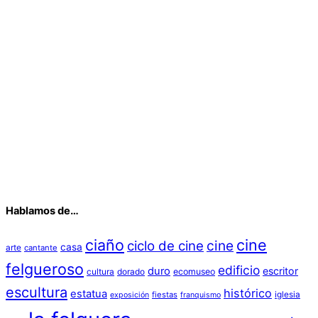
Hablamos de…
ciaño
cine
cine
ciclo de cine
casa
arte
cantante
felgueroso
edificio
duro
escritor
cultura
dorado
ecomuseo
escultura
histórico
estatua
iglesia
fiestas
exposición
franquismo