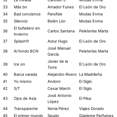
33
Más bn
Amador Funes
El León de Oro
34
Bad concience
Parsifalx
Modas Enma
35
Silencio
Belén Llor
Modas Enma
El bufadero en
36
Carlos Santana
Peleterías Marta
invierno
37
Splash!!!
Astur Hugo
El León de Oro
José Manuel
38
Al fondo BCN
Peleterías Marta
García
Javier de la
39
Ice on
El León de Oro
Torre
40
Barca varada
Alejandro Rivero
La Madrileña
41
Yo mismo
Andoni
El Siglo
42
S/T
Cesar March
El Siglo
José Antonio
43
Ojos de Asia
El Pilus
López
44
Transparente
Xenia Pérez
Viajes Dorado
45
El primer mundo
Seudo
Güeleme Perfumes