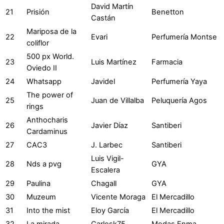
David Martín
21
Prisión
Benetton
Castán
Mariposa de la
22
Evari
Perfumería Montse
coliflor
500 px World.
23
Luis Martínez
Farmacia
Oviedo II
24
Whatsapp
Javidel
Perfumería Yaya
The power of
25
Juan de Villalba
Peluquería Agos
rings
Anthocharis
26
Javier Díaz
Santiberi
Cardaminus
27
CAC3
J. Larbec
Santiberi
Luis Vigil-
28
Nds a pvg
GYA
Escalera
29
Paulina
Chagall
GYA
30
Muzeum
Vicente Moraga
El Mercadillo
31
Into the mist
Eloy García
El Mercadillo
32
La mirada
Carlosk75
Modas Enma