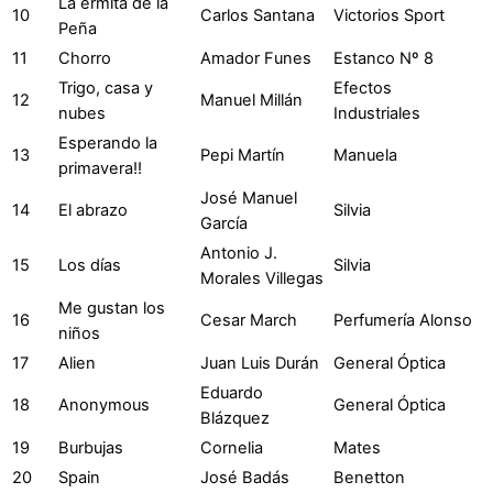
La ermita de la
10
Carlos Santana
Victorios Sport
Peña
11
Chorro
Amador Funes
Estanco Nº 8
Trigo, casa y
Efectos
12
Manuel Millán
nubes
Industriales
Esperando la
13
Pepi Martín
Manuela
primavera!!
José Manuel
14
El abrazo
Silvia
García
Antonio J.
15
Los días
Silvia
Morales Villegas
Me gustan los
16
Cesar March
Perfumería Alonso
niños
17
Alien
Juan Luis Durán
General Óptica
Eduardo
18
Anonymous
General Óptica
Blázquez
19
Burbujas
Cornelia
Mates
20
Spain
José Badás
Benetton