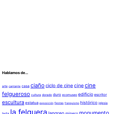
Hablamos de…
ciaño
cine
cine
ciclo de cine
casa
arte
cantante
felgueroso
edificio
duro
escritor
cultura
dorado
ecomuseo
escultura
histórico
estatua
iglesia
fiestas
exposición
franquismo
la felguera
monumento
langreo
minero
lada