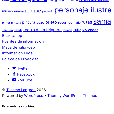
personaje ilustre
parque
museo
nueva
pequeño
sama
prieto
rutas
pintura
pozo
recorrido
pintora
riaño
pintor
teatro de la felguera
Tuilla
viviendas
samuño
senda
tonada
Back to top
Fuentes de información
Mapa del sitio web
Información Legal
Política de Privacidad
Twitter
Facebook
YouTube
©
Turismo Langreo
2026
Powered by
WordPress
•
Themify WordPress Themes
Esta web usa cookies