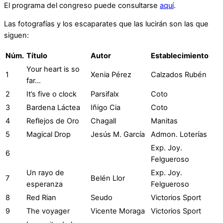
El programa del congreso puede consultarse
aquí
.
Las fotografías y los escaparates que las lucirán son las que
siguen:
Núm.
Título
Autor
Establecimiento
Your heart is so
1
Xenia Pérez
Calzados Rubén
far…
2
It’s five o clock
Parsifalx
Coto
3
Bardena Láctea
Iñigo Cia
Coto
4
Reflejos de Oro
Chagall
Manitas
5
Magical Drop
Jesús M. García
Admon. Loterías
Exp. Joy.
6
Felgueroso
Un rayo de
Exp. Joy.
7
Belén Llor
esperanza
Felgueroso
8
Red Rian
Seudo
Victorios Sport
9
The voyager
Vicente Moraga
Victorios Sport